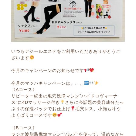
いつもデジールエステをご利用いただきありがとうご
ざいます
今月のキャンペーンのお知らせです
今月のマツパキャンペーンは、、、
《Aコース》
リピーター続出の毛穴洗浄マシン”ハイドロヴィーナ
ス”に4Dマッサージ付き
さらに今話題の美容成分たっ
ぷりの保湿パックでお仕上げ
毛穴レス、小顔も叶う
よくばりコースです
《Bコース》
ラジオ波脂肪燃焼マシン”ソルテ”を使って、温めながら