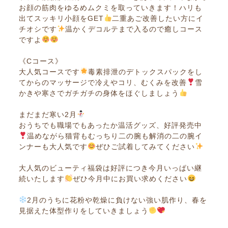
お顔の筋肉をゆるめムクミを取っていきます！ハリも
出てスッキリ小顔をGET
二重あご改善したい方にイ
チオシです
温かくデコルテまで入るので癒しコース
ですよ
《Cコース》
大人気コースです
毒素排泄のデトックスパックをし
てからのマッサージで冷えやコリ、むくみを改善
雪
かきや寒さでガチガチの身体をほぐしましょう
まだまだ寒い2月
おうちでも職場でもあったか温活グッズ、好評発売中
温めながら猫背もむっちり二の腕も解消の二の腕イ
ンナーも大人気です
ぜひご試着してみてください
大人気のビューティ福袋は好評につき今月いっぱい継
続いたします
ぜひ今月中にお買い求めください
2月のうちに花粉や乾燥に負けない強い肌作り、春を
見据えた体型作りをしていきましょう